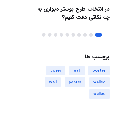
اری
در انتخاب طرح پوستر دیواری به
نکاتی درمورد خ
صولات و
چه نکاتی دقت کنیم؟
کودک با کیفیت
برچسب ها
poser
wall
poster
wall
poster
walled
walled