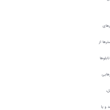
رهای
رها از
ابلوها
رهایی
ل،
 و یا