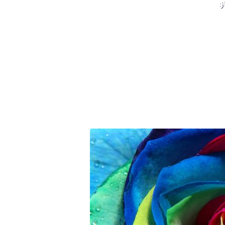
:
موکاپ پوستر دیواری: ابز
قدرتمند برای نمایش مح
ارتقای برند