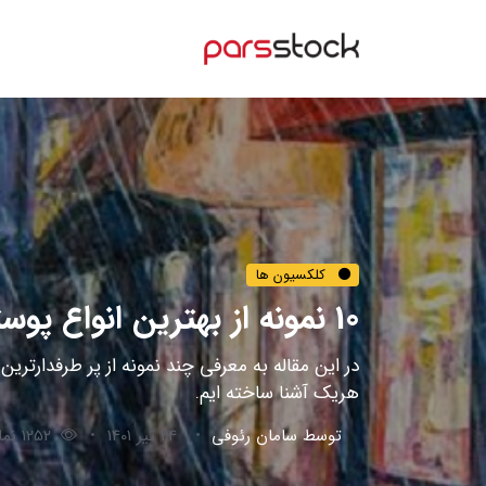
کلکسیون ها
10 نمونه از بهترین انواع پوستر دیواری مدرن 2022
در این مقاله به معرفی چند نمونه از پر طرفدارتری
هریک آشنا ساخته ایم.
توسط
سامان رئوفی
24 تیر 1401
1252 نمایش