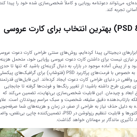
ه‌ای، می‌تواند دعوتنامه رویایی و کاملاً شخصی‌سازی شده خود را پیدا کند
آموزش
سانی تجربه کند.
هنر و خلاقیت در هدیه د
چرا طرح‌های لایه باز (PSD & Vector) بهترین انتخاب برای کارت عروسی
بررسی تاریخچه و اهمی
کاغذهای کادویی
ه ابزارهای دیجیتالی پیدا کرده‌ایم، روش‌های سنتی طراحی کارت دعوت عرو
 دیگر نیازی نیست برای داشتن کارت دعوت عروسی رؤیایی خود، متحمل هزینه‌
از پیش آماده موجود در بازار، به دنبال گزینه‌ای باشید که تنها تا حدی 
سلیقه شما نزدیک است. در این میان، طرح‌های لایه باز، به خصوص با فرمت‌های پرکاربرد PSD (فتوشاپ) برای گرافیک‌های 
ای برداری، انقلابی واقعی در دنیای طراحی کارت دعوت ایجاد کرده‌اند. این فایل‌های قدرتمند
ای بصری طرح داشته باشید؛ از تغییر رنگ‌ها و فونت‌ها گرفته تا جابجایی
یق ابعاد و چیدمان. این قابلیت شخصی‌سازی بی‌نهایت، تضمین می‌کند که
 بلکه بازتاب‌دهنده دقیق سلیقه، شخصیت و سبک مراسم پیوندتان است. علاوه
اده به دلیل حذف نیاز به طراحی از صفر، در زمان و هزینه‌های شما صرفه‌جوی
چشمگیری می‌کند، و در نهایت، کیفیت بالای گرافیکی وکتورها و قابلیت تنظیم رزولوشن در PSD، تضمین‌کننده چاپی بی‌
، تأثیری ماندگار بر مهمانان خواهد گذاشت.