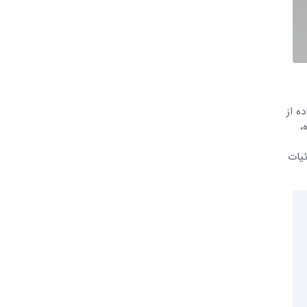
ه از
،
ئیات