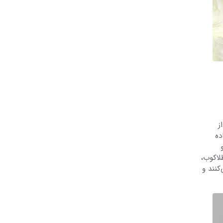
ز
ده
لاکوب،
کنند و