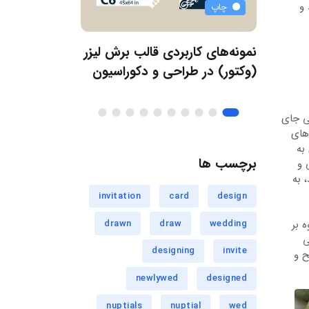
 و
چاپ
طراحی
ادن:
نمونه‌های کاربردی قالب برش لیزر
بهترین تصاویر 
ت طراحی
(وکتور) در طراحی و دکوراسیون
پستال بهاری: ا
سی جای
های
به
برچسب ها
پیکسلی و
، به
invitation
card
design
drawn
draw
wedding
 بر
ی
designing
invite
نقص، واضح و
newlywed
designed
nuptials
nuptial
wed