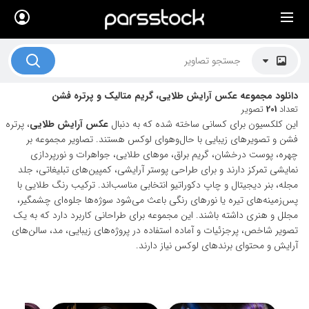
×
لیست قیمت ها
کاربرد تصاویر
دانلود مجموعه عکس آرایش طلایی، گریم متالیک و پرتره فشن
موضوعات تصاویر
تعداد
201
تصویر
این کلکسیون برای کسانی ساخته شده که به دنبال
عکس آرایش طلایی
، پرتره
دکوراسیون و فضاها
فشن و تصویرهای زیبایی با حال‌وهوای لوکس هستند. تصاویر مجموعه بر
چهره، پوست درخشان، گریم براق، موهای طلایی، جواهرات و نورپردازی
هنرمندان ایرانی
نمایشی تمرکز دارند و برای طراحی پوستر آرایشی، کمپین‌های تبلیغاتی، جلد
مجله، بنر دیجیتال و چاپ دکوراتیو انتخابی مناسب‌اند. ترکیب رنگ طلایی با
کسب درآمد از فروش تصاویر
پس‌زمینه‌های تیره یا نورهای رنگی باعث می‌شود سوژه‌ها جلوه‌ای چشمگیر،
021 28428845
مجلل و هنری داشته باشند. این مجموعه برای طراحانی کاربرد دارد که به یک
تصویر شاخص، پرجزئیات و آماده استفاده در پروژه‌های زیبایی، مد، سالن‌های
تماس با ما
آرایش و محتوای برندهای لوکس نیاز دارند.
بلاگ پارس استاک