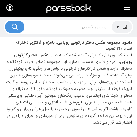
×
لیست قیمت ها
کاربرد تصاویر
دانلود مجموعه عکس دختر کارتونی رویایی، بامزه و فانتزی دخترانه
موضوعات تصاویر
تعداد
240
تصویر
این کلکسیون برای کاربرانی آماده شده که به دنبال
عکس دختر کارتونی
دکوراسیون و فضاها
رویایی
، بامزه و فانتزی هستند. تصاویر این مجموعه فضای لطیف، کودکانه و
دخترانه دارند و شامل کاراکترهای کارتونی با لباس‌های رنگی، تاج، یونیکورن،
هنرمندان ایرانی
چتر، آب‌نبات، قلب و جزئیات پرنسسی می‌شوند. سبک تصویرسازی‌ها برای
استفاده در پروژه‌های چاپی و دیجیتال مناسب است؛ از طراحی پوستر و کارت
کسب درآمد از فروش تصاویر
تبریک گرفته تا استیکر، جلد دفتر، محصولات کودک، دکور اتاق دخترانه و
021 28428845
محتوای شبکه‌های اجتماعی. ترکیب رنگ‌های صورتی، آبی، طلایی و پاستلی
باعث شده این مجموعه برای طرح‌های شاد، فانتزی و احساسی انتخابی
تماس با ما
کاربردی باشد. اگر به فایل‌های تصویری دخترانه با حال‌وهوای رویایی و کارتونی
نیاز دارید، این صفحه گزینه‌های متنوعی برای ایده‌پردازی و اجرای طراحی در
بلاگ پارس استاک
اختیار شما قرار می‌دهد.