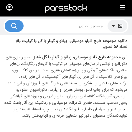
×
لیست قیمت ها
کاربرد تصاویر
دانلود مجموعه طرح تابلو موسیقی، پیانو و گیتار با گل با کیفیت بالا
موضوعات تصاویر
تعداد
56
تصویر
دکوراسیون و فضاها
این
مجموعه طرح تابلو موسیقی، پیانو و گیتار با گل
شامل تصویرسازی‌های
دکوراتیو و لوکس از سازهای موسیقی در ترکیب با گل‌های رنگارنگ، رزهای
هنرمندان ایرانی
طلایی، افکت‌های آبرنگی و پس‌زمینه‌های هنری است. در این کلکسیون،
پیانوهای کلاسیک با گل‌های رز، گیتارهای آکوستیک با گل‌های زنده،
کسب درآمد از فروش تصاویر
ترکیب‌های طلایی و مشکی، و صحنه‌هایی با رنگ‌های فیروزه‌ای و آبی دیده
می‌شود که برای چاپ تابلو، پوستر هنری، وال‌آرت، دکوراسیون استودیو
021 28428845
موسیقی، آموزشگاه، کافه، اتاق نوجوان، سالن پذیرایی و پروژه‌های گرافیکی
بسیار مناسب هستند. فضای شاعرانه، موسیقایی و رمانتیک این آثار باعث شده
تماس با ما
مجموعه برای طراحان داخلی، فروشگاه‌های تابلو، چاپخانه‌ها، هنرمندان و
بلاگ پارس استاک
تولیدکنندگان محتوای دکوراتیو انتخابی حرفه‌ای و الهام‌بخش باشد.