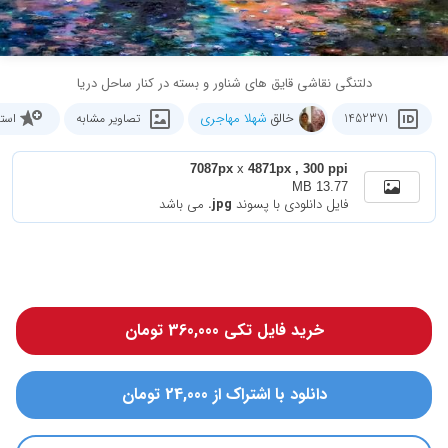
دلتنگی نقاشی قایق های شناور و بسته در کنار ساحل دریا
خالق
شهلا مهاجری
1452371
تصاویر مشابه
است
7087px
x
4871px , 300 ppi
13.77 MB
فایل دانلودی با پسوند
.jpg
می باشد
خرید فایل تکی 360,000 تومان
دانلود با اشتراک از 24,000 تومان