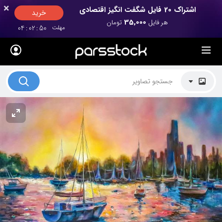
×
×
اشتراک 20 فایل شگفت انگیز اقتصادی
خرید
35,000
هر فایل
تومان
مهلت
50
:
02
:
04
لیست قیمت ها
کاربرد تصاویر
موضوعات تصاویر
دکوراسیون و فضاها
هنرمندان ایرانی
کسب درآمد از فروش تصاویر
021 28428845
تماس با ما
بلاگ پارس استاک