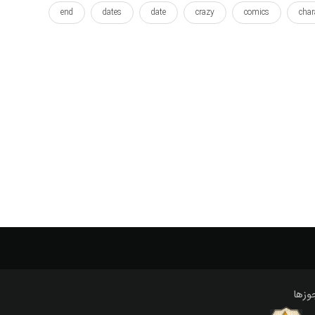
end
dates
date
crazy
comics
char
person
people
oldman
old
maya
m
white
wallposter
symbols
symbol
su
پایان
پایان دادن
پس زمینه
پیامبر
پیر
دنیای
دیوانه
رسالت
روز
ریش
ریش دار
مرد
مردم
مقوا
ملاقات
من
مناسب
وزها