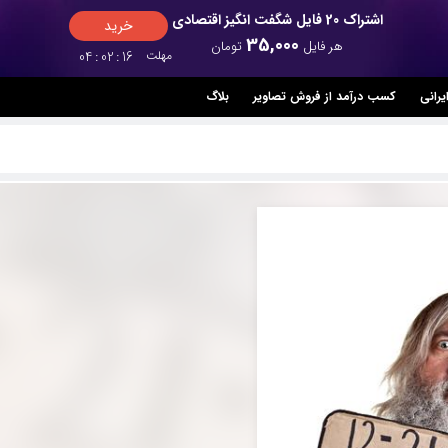
اشتراک 20 فایل شگفت انگیز اقتصادی
خرید
35,000
هر فایل
تومان
مهلت
15
:
02
:
04
یرانی
کسب درآمد از فروش تصاویر
بلاگ