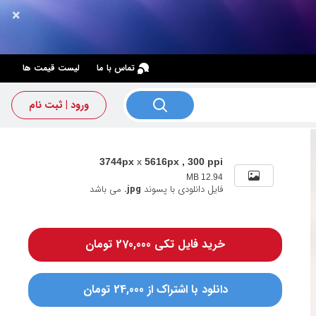
×
×
تماس با ما
لیست قیمت ها
ورود | ثبت نام
3744px
x
5616px , 300 ppi
12.94 MB
فایل دانلودی با پسوند
.jpg
می باشد
خرید فایل تکی 270,000 تومان
دانلود با اشتراک از 24,000 تومان