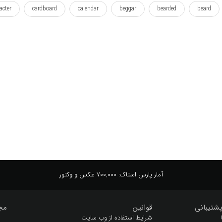
acter
cardboard
calendar
beggar
bearded
beard
an
humorous
humor
homeless
holding
history
rvivor
suitable
sign
satire
queentop
prophet
امضا
اندازه
بازمانده
بامزه
بانمک
بی خانمان
جا دادن
جهان
جهانی
خنده دار
درویش
دنیا
 طبعی
طنز
قدیمی
قرار
گدا
مایا
مجنون
آمار پارس استاک:
700,000 عکس و وکتور
شتیبانی
قوانین
مج
شرایط استفاده از وب سایت