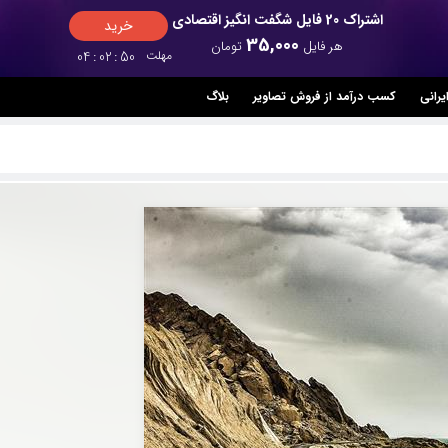
اشتراک 20 فایل شگفت انگیز اقتصادی
خرید
35,000
هر فایل
تومان
مهلت
49
:
02
:
04
یرانی
کسب درآمد از فروش تصاویر
بلاگ