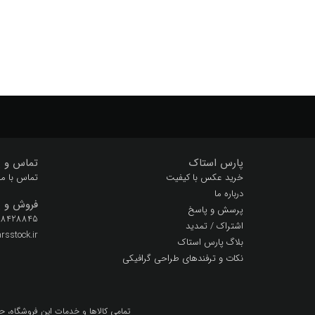
پارس استاک
تماس و پ
خرید عکس با کیفیت
تماس با ما
درباره ما
فروش و پ
پرسش و پاسخ
 28428845
اشتراک / تمدید
sstock.ir
بلاگ پارس استاک
نکات و ترفندهای طراحی گرافیکی
تمامي كالاها و خدمات اين فروشگاه، ح