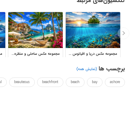
کلکسیون‌های مرتبط
مجموعه عکس دریا و اقیانوس با مناظر زیرآب و ساحل
مجموعه عکس ساحلی و منظره دریا برای طراحی و چاپ
برچسب ها
(نمایش همه)
ul
beauteous
beachfront
beach
bay
ashore
littoral
khalij
iran
gulf
frames
framed
sea
seafront
shore
ایران
پارس
تزئینی
طبیعت
ظریف
فارس
قاب
قاب شده
قاب ها