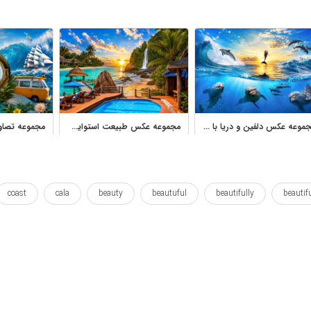
مجموعه عکس دلفین و دریا با مناظر اقیانوسی زیبا
مجموعه عکس طبیعت استوایی، ساحل، جزیره و آبشار
coast
cala
beauty
beautuful
beautifully
beautif
persia
nice
naturel
nature
natura
natur
جاده
جاده ها
خلیج
خوب
خیابان
دریا
دکوراتی
قشنگ
مسیر
کوچه