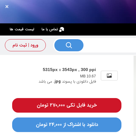
×
×
تماس با ما
لیست قیمت ها
ورود | ثبت نام
5315px
x
3543px , 300 ppi
10.67 MB
فایل دانلودی با پسوند
.jpg
می باشد
خرید فایل تکی 270,000 تومان
دانلود با اشتراک از 24,000 تومان