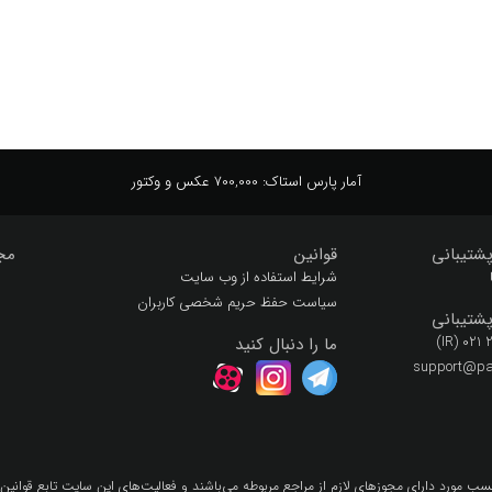
آمار پارس استاک:
700,000 عکس و وکتور
شتیبانی
قوانین
مج
شرایط استفاده از وب سایت
سیاست حفظ حریم شخصی کاربران
شتیبانی
(IR) 021
ما را دنبال کنید
support@par
سب مورد داراي مجوزهاي لازم از مراجع مربوطه مي‌باشند و فعاليت‌هاي اين سايت تابع قوانين