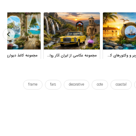
مجموعه تصاویر و وکتورهای کشتی، موج‌سواری و مناظر ساحلی
مجموعه عکاسی از ایران آثار رواله مولوی با مناظر، معماری و طبیعت
frame
fars
decorative
cote
coastal
roadways
roadway
roads
road
picturesque
و
زیبا
زیبای
زیبایی
ساحل
ساحلی