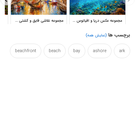
مجموعه عکس دریا و اقیانوس با مناظر زیرآب و ساحل
مجموعه نقاشی قایق و کشتی در دریا با سبک رنگ روغن
برچسب ها
(نمایش همه)
beachfront
beach
bay
ashore
ark
beautuful
beautifully
beautiful
beauteous
decorative
cote
coast
cala
beauty
frames
framed
frame
ferry
fars
island
iran
gulf
greek
grecian