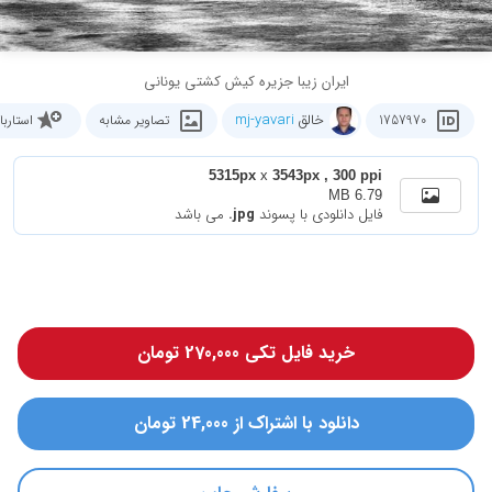
ایران زیبا جزیره کیش کشتی یونانی
خالق
mj-yavari
1757970
تصاویر مشابه
استارب
5315px
x
3543px , 300 ppi
6.79 MB
فایل دانلودی با پسوند
.jpg
می باشد
خرید فایل تکی 270,000 تومان
دانلود با اشتراک از 24,000 تومان