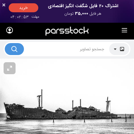
×
×
اشتراک 20 فایل شگفت انگیز اقتصادی
خرید
35,000
هر فایل
تومان
مهلت
52
:
02
:
04
لیست قیمت ها
کاربرد تصاویر
موضوعات تصاویر
دکوراسیون و فضاها
هنرمندان ایرانی
کسب درآمد از فروش تصاویر
021 28428845
تماس با ما
بلاگ پارس استاک