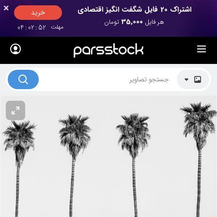
×
×
اشتراک 20 فایل شگفت انگیز اقتصادی
خرید
35,000
هر فایل
تومان
مهلت
52
:
02
:
04
لیست قیمت ها
کاربرد تصاویر
موضوعات تصاویر
دکوراسیون و فضاها
هنرمندان ایرانی
کسب درآمد از فروش تصاویر
021 28428845
تماس با ما
بلاگ پارس استاک