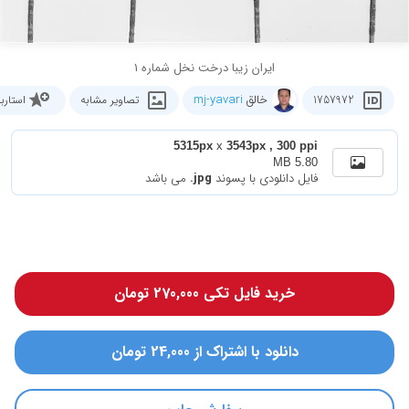
ایران زیبا درخت نخل شماره 1
خالق
mj-yavari
1757972
تصاویر مشابه
استار
5315px
x
3543px , 300 ppi
5.80 MB
فایل دانلودی با پسوند
.jpg
می باشد
خرید فایل تکی 270,000 تومان
دانلود با اشتراک از 24,000 تومان