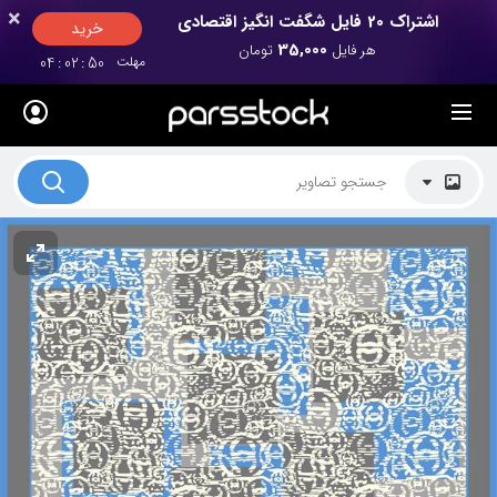
×
×
اشتراک 20 فایل شگفت انگیز اقتصادی
خرید
35,000
هر فایل
تومان
مهلت
49
:
02
:
04
لیست قیمت ها
کاربرد تصاویر
موضوعات تصاویر
دکوراسیون و فضاها
هنرمندان ایرانی
کسب درآمد از فروش تصاویر
021 28428845
تماس با ما
بلاگ پارس استاک