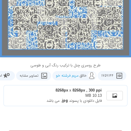
طرح روسری چنل با ترکیب رنگ آبی و طوسی
خالق
مریم فرشته خو
1759144
تصاویر مشابه
اس
8268px
x
8268px , 300 ppi
10.13 MB
فایل دانلودی با پسوند
.jpg
می باشد