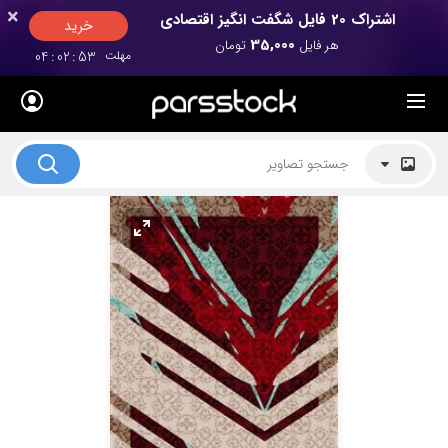
×
×
اشتراک 20 فایل شگفت انگیز اقتصادی
خرید
35,000
هر فایل
تومان
مهلت
52
:
02
:
04
لیست قیمت ها
کاربرد تصاویر
موضوعات تصاویر
دکوراسیون و فضاها
هنرمندان ایرانی
کسب درآمد از فروش تصاویر
021 28428845
تماس با ما
بلاگ پارس استاک