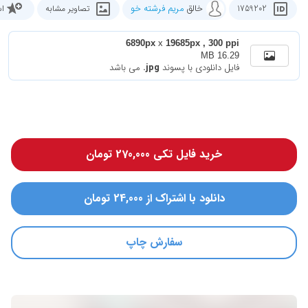
خالق
مریم فرشته خو
1759202
تصاویر مشابه
اس
6890px
x
19685px , 300 ppi
16.29 MB
فایل دانلودی با پسوند
.jpg
می باشد
خرید فایل تکی 270,000 تومان
دانلود با اشتراک از 24,000 تومان
سفارش چاپ