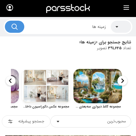
×
لیست قیمت ها
کاربرد تصاویر
نتایج جستجو برای «زمینه ها»
موضوعات تصاویر
تعداد
391,645
تصویر
دکوراسیون و فضاها
هنرمندان ایرانی
کسب درآمد از فروش تصاویر
021 28428845
تماس با ما
مجموعه کاغذ دیواری سه‌بعدی منظره و پوستر دیواری طبیعت
مجموعه عکس دکوراسیون داخلی کلاسیک، روشن و لوکس
بلاگ پارس استاک
محبوب‌ترین
جستجو پیشرفته