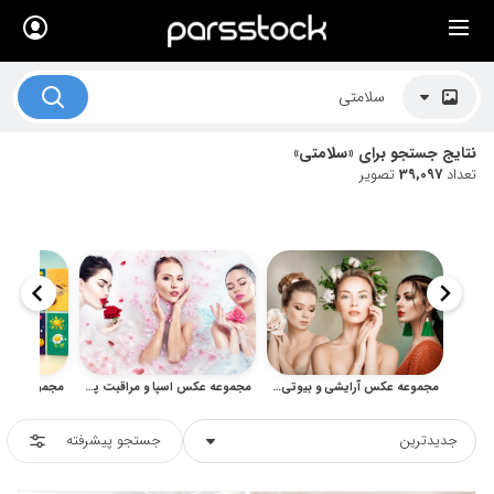
×
لیست قیمت ها
کاربرد تصاویر
نتایج جستجو برای «سلامتی»
موضوعات تصاویر
تعداد
39,097
تصویر
دکوراسیون و فضاها
هنرمندان ایرانی
کسب درآمد از فروش تصاویر
021 28428845
تماس با ما
مجموعه عکس آرایشی و بیوتی پوست و مو استودیویی
مجموعه عکس اسپا و مراقبت پوست برای زیبایی و آرامش بدن
بلاگ پارس استاک
جدیدترین
جستجو پیشرفته