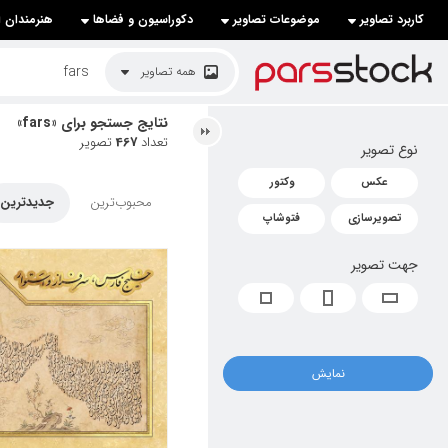
کاربرد تصاویر
موضوعات تصاویر
دکوراسیون و فضاها
هنرمندان ا
لیست قیمت ها
همه تصاویر
کاربرد تصاویر
نتایج جستجو برای «fars»
تعداد
467
تصویر
نوع تصویر
موضوعات تصاویر
عکس
وکتور
دکوراسیون و فضاها
محبوب‌ترین
جدیدترین
تصویرسازی
فتوشاپ
هنرمندان ایرانی
جهت تصویر
کسب درآمد از فروش تصاویر
021 28428845
تماس با ما
نمایش
بلاگ پارس استاک