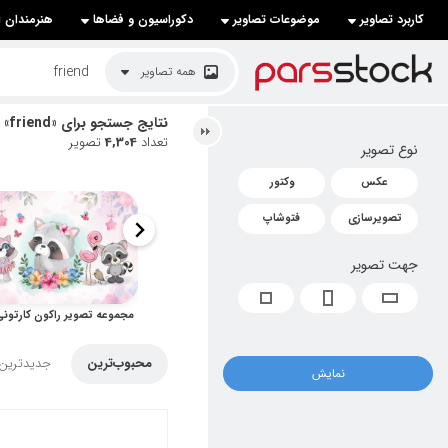
کاربرد تصاویر
موضوعات تصاویر
دکوراسیون و فضاها
هنرمندان ا
لیست قیمت ها
همه تصاویر
کاربرد تصاویر
نتایج جستجو برای «friend»
تعداد
4,304
تصویر
نوع تصویر
موضوعات تصاویر
عکس
وکتور
دکوراسیون و فضاها
تصویرسازی
فتوشاپ
هنرمندان ایرانی
جهت تصویر
کسب درآمد از فروش تصاویر
021 28428845
تماس با ما
محبوب‌ترین
جدیدترین
نمایش
بلاگ پارس استاک