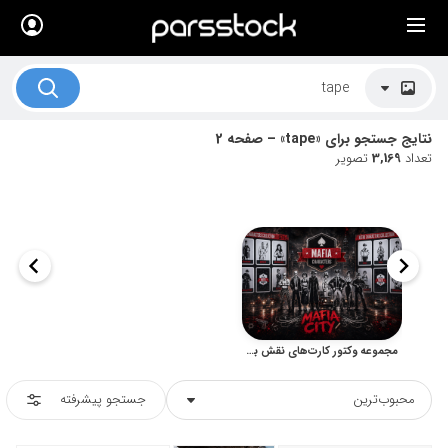
×
لیست قیمت ها
کاربرد تصاویر
نتایج جستجو برای «tape» – صفحه 2
موضوعات تصاویر
تعداد
3,169
تصویر
دکوراسیون و فضاها
هنرمندان ایرانی
کسب درآمد از فروش تصاویر
021 28428845
تماس با ما
مجموعه وکتور کارت‌های نقش بازی مافیا با سبک رترو و نوآر
بلاگ پارس استاک
محبوب‌ترین
جستجو پیشرفته