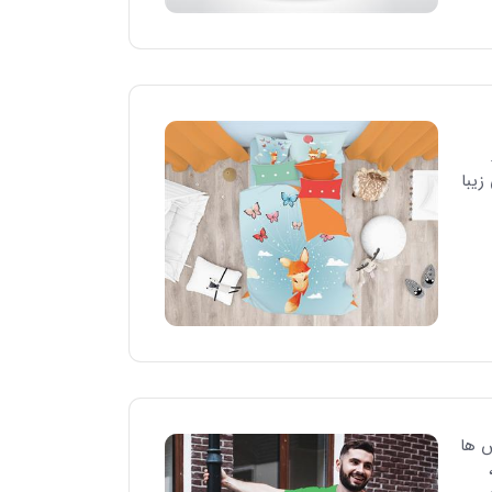
زیبا
س ها