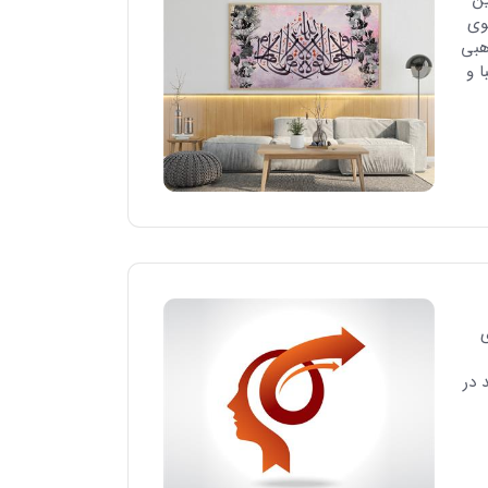
وی
هبی
ا و
ی
 در