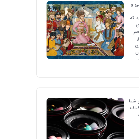
ی و
د که
ی
صر
ق
ن
ن
.
 شما
ختلف