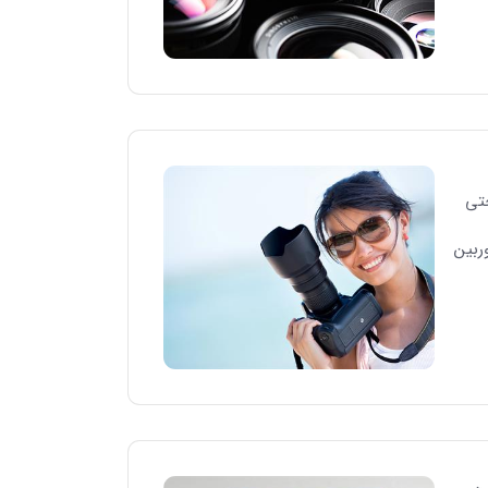
حتی
ربین
ین