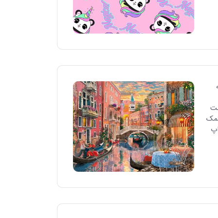
ست
کمک
اپ