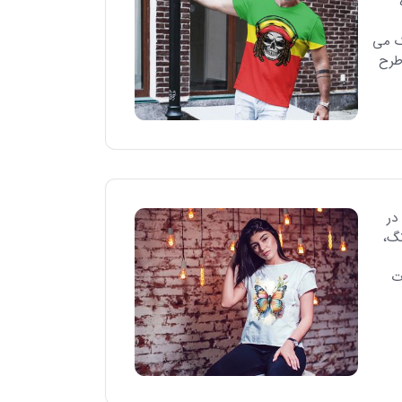
ک می
طرح
در
نگ،
ت