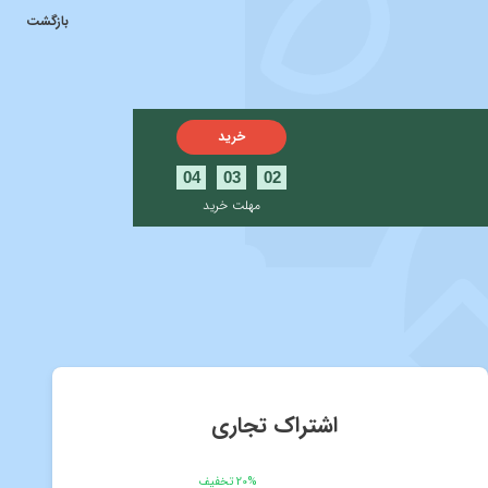
بازگشت
خرید
04
03
02
مهلت خرید
اشتراک تجاری
20% تخفیف