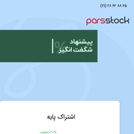
(21) 28 42 88 45
اشتراک پایه
30% تخفیف