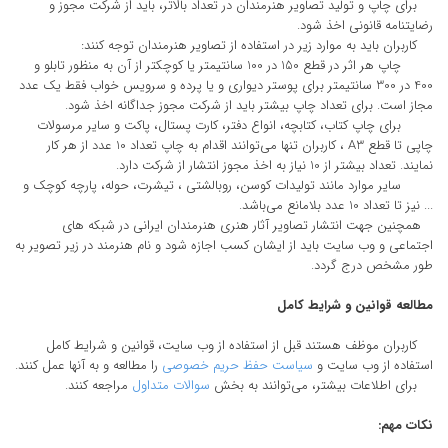
برای چاپ و تولید تصاویر هنرمندان در تعداد بالاتر، باید از شرکت مجوز و
رضایتنامه قانونی اخذ شود.
کاربران باید به موارد زیر در استفاده از تصاویر هنرمندان توجه کنند:
چاپ هر اثر در قطع 150 در 100 سانتیمتر یا کوچکتر از آن به منظور تابلو و
400 در 300 سانتیمتر برای پوستر دیواری و یا پرده و سرویس خواب فقط یک عدد
مجاز است. برای تعداد چاپ بیشتر باید از شرکت مجوز جداگانه اخذ شود.
برای چاپ کتاب، کتابچه، انواع دفتر، کارت پستال، پاکت و سایر مرسولات
چاپی تا قطع A3 ، کاربران تنها می‌توانند اقدام به چاپ تعداد 10 عدد از هر کار
نمایند. تعداد بیشتر از 10 نیاز به اخذ مجوز انتشار از شرکت دارد.
سایر موارد مانند تولیدات کوسن، روبالشتی ، تیشرت، حوله، پارچه کوچک و
... نیز تا تعداد 10 عدد بلامانع می‌باشد.
همچنین جهت انتشار تصاویر آثار هنری هنرمندان ایرانی در شبکه های
اجتماعی و وب سایت باید از ایشان کسب اجازه شود و نام هنرمند در زیر تصویر به
طور مشخص درج گردد.
مطالعه قوانین و شرایط کامل
کاربران موظف هستند قبل از استفاده از وب سایت، قوانین و شرایط کامل
استفاده از وب سایت و
سیاست حفظ حریم خصوصی
را مطالعه و به آنها عمل کنند.
برای اطلاعات بیشتر، می‌توانند به بخش
سوالات متداول
مراجعه کنند.
نکات مهم: