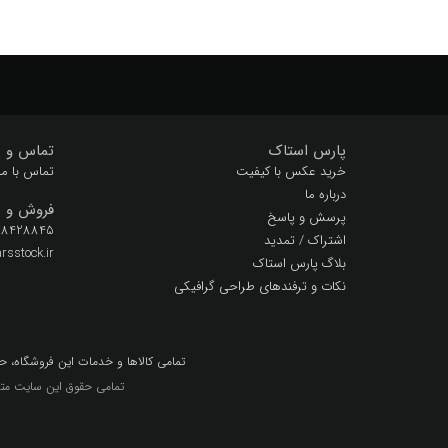
پارس استاک
تماس و پ
خرید عکس با کیفیت
تماس با ما
درباره ما
فروش و پ
پرسش و پاسخ
 28428845
اشتراک / تمدید
sstock.ir
بلاگ پارس استاک
نکات و ترفندهای طراحی گرافیکی
تمامي كالاها و خدمات اين فروشگاه، ح
تمامی حقوق این سایت متع