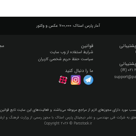
آمار پارس استاک:
700,000 عکس و وکتور
شتیبانی
قوانین
مج
شرایط استفاده از وب سایت
سیاست حفظ حریم شخصی کاربران
شتیبانی
(IR) 021
ما را دنبال کنید
support@par
سب مورد داراي مجوزهاي لازم از مراجع مربوطه مي‌باشند و فعاليت‌هاي اين سايت تابع قوانين
لق به شرکت فنی مهندسی و نشر دیجیتال پارس استاک با مجوز رسمی از وزارت فرهنگ و ارشاد
Copyright 2026 © Parsstock.ir