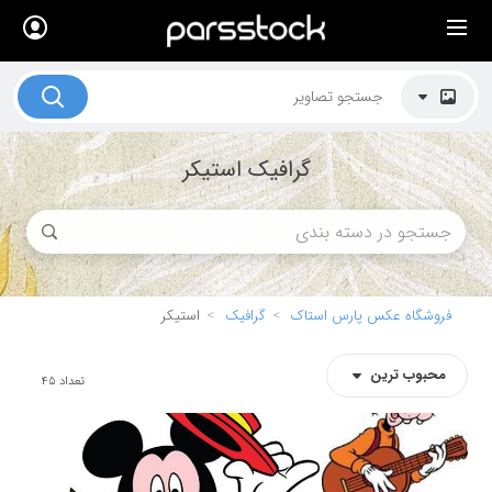
×
لیست قیمت ها
کاربرد تصاویر
گرافیک استیکر
موضوعات تصاویر
دکوراسیون و فضاها
هنرمندان ایرانی
کسب درآمد از فروش تصاویر
فروشگاه عکس پارس استاک
گرافیک
استیکر
021 28428845
محبوب ترین
تماس با ما
تعداد
45
بلاگ پارس استاک