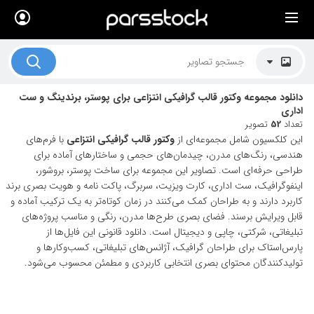
×
لیست قیمت ها
کاربرد تصاویر
دانلود مجموعه وکتور قالب گرافیکی انتزاعی برای پوستر، برندینگ و ست
موضوعات تصاویر
اداری
تعداد
52
تصویر
دکوراسیون و فضاها
این کلکسیون شامل مجموعه‌ای از
وکتور قالب گرافیکی انتزاعی
با فرم‌های
هندسی، رنگ‌های مدرن، چیدمان‌های حجمی و ساختارهای آماده برای
هنرمندان ایرانی
طراحی حرفه‌ای است. تصاویر این مجموعه برای ساخت پوستر، بروشور،
اینفوگرافیک، ست اداری، کارت ویزیت، سربرگ، پاکت نامه و هویت بصری برند
کسب درآمد از فروش تصاویر
کاربرد دارند و به طراحان کمک می‌کنند در زمان کوتاه‌تر به یک ترکیب آماده و
قابل ویرایش برسند. فضای بصری طرح‌ها مدرن، رنگی و مناسب پروژه‌های
021 28428845
تبلیغاتی، شرکتی، چاپی و دیجیتال است. دانلود قانونی این فایل‌ها از
تماس با ما
پارس‌استاک برای طراحان گرافیک، آژانس‌های تبلیغاتی، کسب‌وکارها و
تولیدکنندگان محتوای بصری انتخابی کاربردی و مطمئن محسوب می‌شود.
بلاگ پارس استاک