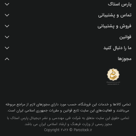
پارس استاک
تماس و پشتیبانی
خرید عکس با کیفیت
فروش و پشتیبانی
درباره ما
تماس با ما
قوانین
پرسش و پاسخ
(IR) 021 28428845
اشتراک / تمدید
ما را دنبال کنید
support@parsstock.ir
شرایط استفاده از وب سایت
بلاگ پارس استاک
مجوزها
سیاست حفظ حریم شخصی کاربران
نکات و ترفندهای طراحی گرافیکی
تمامي كالاها و خدمات اين فروشگاه، حسب مورد داراي مجوزهاي لازم از مراجع مربوطه
مي‌باشند و فعاليت‌هاي اين سايت تابع قوانين و مقررات جمهوري اسلامي ايران است.
تمامی حقوق این سایت متعلق به شرکت فنی مهندسی و نشر دیجیتال پارس استاک با
مجوز رسمی از وزارت فرهنگ و ارشاد اسلامی ایران می باشد.
Copyright 2026 © Parsstock.ir