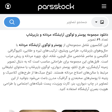
×
لیست قیمت ها
کاربرد تصاویر
دانلود مجموعه پوستر و لوگوی آرایشگاه مردانه و باربرشاپ
موضوعات تصاویر
تعداد
69
تصویر
این کلکسیون شامل مجموعه‌ای از
پوستر و لوگوی آرایشگاه مردانه
با
دکوراسیون و فضاها
حال‌وهوای باربرشاپ، طراحی وینتیج، ترکیب‌های تیره و طلایی، تایپوگرافی
انگلیسی و عناصر شاخصی مثل قیچی، شانه، تیغ، چهره مردانه و ریش مرتب
هنرمندان ایرانی
است. فایل‌های این مجموعه برای طراحانی مناسب است که به دنبال تصویر
زمینه آرایشگری، طرح تابلو، پوستر دیواری، لوگوی باربرشاپ یا محتوای تبلیغاتی
کسب درآمد از فروش تصاویر
مرتبط با سالن‌های اصلاح مردانه هستند. تنوع سبک‌ها از طرح‌های کلاسیک و
021 28428845
پتینه تا پوسترهای سه‌بعدی و گرافیک مدرن باعث می‌شود بتوانید از این
تصاویر در چاپ دیواری، بنر، کارت ویزیت، پست شبکه‌های اجتماعی یا طراحی
تماس با ما
هویت بصری آرایشگاه استفاده کنید.
بلاگ پارس استاک