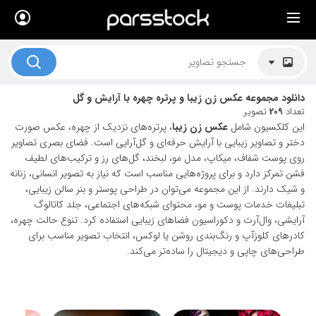
×
لیست قیمت ها
کاربرد تصاویر
دانلود مجموعه عکس زن زیبا و پرتره چهره با آرایش و گل
موضوعات تصاویر
تعداد
209
تصویر
این کلکسیون شامل
عکس زن زیبا
، پرتره‌های نزدیک از چهره، عکس صورت
دکوراسیون و فضاها
دختر و تصاویر زیبایی با آرایش حرفه‌ای و گل‌آرایی است. فضای بصری تصاویر
روی پوست شفاف، میکاپ، مدل مو، لبخند، گل‌های رز و ترکیب‌های لطیف
هنرمندان ایرانی
فشن تمرکز دارد و برای پروژه‌هایی مناسب است که نیاز به تصویر انسانی، زنانه
و شیک دارند. از این مجموعه می‌توان در طراحی پوستر و بنر سالن زیبایی،
کسب درآمد از فروش تصاویر
تبلیغات خدمات پوست و مو، محتوای شبکه‌های اجتماعی، جلد کاتالوگ
021 28428845
آرایشی، وال‌آرت و دکوراسیون فضاهای زیبایی استفاده کرد. تنوع حالت چهره،
کادرهای کلوزآپ و رنگ‌بندی روشن یا لوکس، انتخاب تصویر مناسب برای
تماس با ما
طراحی‌های چاپی و دیجیتال را ساده‌تر می‌کند.
بلاگ پارس استاک