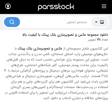
×
لیست قیمت ها
کاربرد تصاویر
دانلود مجموعه عکس و تصویرسازی بلک پینک با کیفیت بالا
موضوعات تصاویر
تعداد
191
تصویر
دکوراسیون و فضاها
این کلکسیون شامل مجموعه‌ای از
عکس و تصویرسازی بلک پینک
با
حال‌وهوای موسیقی پاپ، استایل صحنه‌ای، فشن مدرن و رنگ‌بندی جذاب
هنرمندان ایرانی
است. تصاویر این مجموعه برای طراحانی مناسب است که به دنبال فایل‌های
باکیفیت برای ساخت پوستر موسیقی، کاور شبکه‌های اجتماعی، طرح‌های
کسب درآمد از فروش تصاویر
تبلیغاتی، محتوای هواداری، بنرهای دیجیتال و پروژه‌های گرافیکی مرتبط با K-
Pop هستند. ترکیب عکس‌های گروهی، تصویرسازی دیجیتال و طراحی‌های
021 28428845
فانتزی باعث می‌شود این کلکسیون هم برای کاربردهای چاپی و هم برای
استفاده در وب‌سایت‌ها، صفحات اینستاگرام و کمپین‌های بصری گزینه‌ای
تماس با ما
کاربردی باشد. در پارس‌استاک می‌توانید این تصاویر را برای استفاده قانونی در
بلاگ پارس استاک
پروژه‌های خلاقانه و تجاری انتخاب و دانلود کنید.