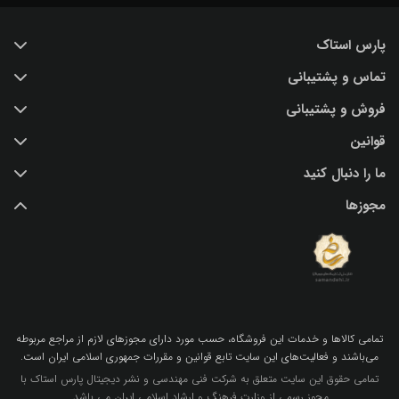
پارس استاک
تماس و پشتیبانی
خرید عکس با کیفیت
فروش و پشتیبانی
درباره ما
تماس با ما
قوانین
پرسش و پاسخ
(IR) 021 28428845
اشتراک / تمدید
ما را دنبال کنید
support@parsstock.ir
شرایط استفاده از وب سایت
بلاگ پارس استاک
مجوزها
سیاست حفظ حریم شخصی کاربران
نکات و ترفندهای طراحی گرافیکی
تمامي كالاها و خدمات اين فروشگاه، حسب مورد داراي مجوزهاي لازم از مراجع مربوطه
مي‌باشند و فعاليت‌هاي اين سايت تابع قوانين و مقررات جمهوري اسلامي ايران است.
تمامی حقوق این سایت متعلق به شرکت فنی مهندسی و نشر دیجیتال پارس استاک با
مجوز رسمی از وزارت فرهنگ و ارشاد اسلامی ایران می باشد.