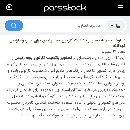
×
لیست قیمت ها
کاربرد تصاویر
دانلود مجموعه تصاویر باکیفیت کارتون بچه رئیس برای چاپ و طراحی
موضوعات تصاویر
کودکانه
تعداد
94
تصویر
دکوراسیون و فضاها
این کلکسیون شامل مجموعه‌ای از
تصاویر باکیفیت کارتون بچه رئیس
با
فضای شاد، فانتزی و کودکانه است که برای پروژه‌های چاپی و دیجیتال کاربرد
هنرمندان ایرانی
زیادی دارد. تصویر شاخص با رنگ‌های ملایم آبی، شخصیت کارتونی بامزه و
حال‌وهوای کودکانه، گزینه‌ای مناسب برای طراحی پوستر، تابلو اتاق کودک،
کسب درآمد از فروش تصاویر
پوستر دیواری، جلد دفتر، کارت دعوت، محتوای شبکه‌های اجتماعی و
محصولات تزئینی مرتبط با کودکان است. این مجموعه برای طراحان گرافیک،
021 28428845
تولیدکنندگان لوازم چاپی، فروشگاه‌های دکور کودک و افرادی که به دنبال
تماس با ما
فایل‌های تصویری قانونی و آماده استفاده هستند، انتخابی کاربردی محسوب
می‌شود. در پارس‌استاک می‌توانید تصاویر مناسب این سبک را با کیفیت بالا
بلاگ پارس استاک
برای استفاده در طراحی، چاپ و تولید محصولات خلاقانه تهیه کنید.