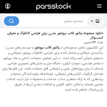
×
لیست قیمت ها
کاربرد تصاویر
دانلود مجموعه وکتور قالب بروشور مدرن برای طراحی کاتالوگ و معرفی
موضوعات تصاویر
کسب‌وکار
تعداد
49
تصویر
دکوراسیون و فضاها
این کلکسیون شامل مجموعه‌ای از
وکتور قالب بروشور
با چیدمان‌های مدرن،
رنگ‌بندی حرفه‌ای و ساختار آماده برای طراحی کاتالوگ، بروشور تبلیغاتی و
هنرمندان ایرانی
محتوای معرفی کسب‌وکار است. در این تصاویر، صفحات داخلی و جلد بروشور
با عناصر هندسی، نمودار، آیکون، جایگاه متن و بخش‌های تصویری طراحی
کسب درآمد از فروش تصاویر
شده‌اند تا برای پروژه‌های چاپی و تبلیغاتی قابل استفاده باشند. این فایل‌ها برای
طراحان گرافیک، آژانس‌های تبلیغاتی، چاپخانه‌ها، تولیدکنندگان محتوا و
021 28428845
برندهایی که به ارائه منظم و جذاب خدمات یا محصولات نیاز دارند، انتخاب
تماس با ما
مناسبی هستند و امکان دانلود قانونی و استفاده تجاری آن‌ها از طریق
پارس‌استاک فراهم شده است.
بلاگ پارس استاک