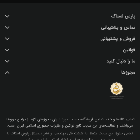
پارس استاک
تماس و پشتیبانی
خرید عکس با کیفیت
فروش و پشتیبانی
درباره ما
تماس با ما
قوانین
پرسش و پاسخ
(IR) 021 28428845
اشتراک / تمدید
ما را دنبال کنید
support@parsstock.ir
شرایط استفاده از وب سایت
بلاگ پارس استاک
مجوزها
سیاست حفظ حریم شخصی کاربران
نکات و ترفندهای طراحی گرافیکی
تمامي كالاها و خدمات اين فروشگاه، حسب مورد داراي مجوزهاي لازم از مراجع مربوطه
مي‌باشند و فعاليت‌هاي اين سايت تابع قوانين و مقررات جمهوري اسلامي ايران است.
تمامی حقوق این سایت متعلق به شرکت فنی مهندسی و نشر دیجیتال پارس استاک با
مجوز رسمی از وزارت فرهنگ و ارشاد اسلامی ایران می باشد.