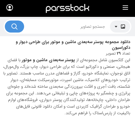
×
لیست قیمت ها
کاربرد تصاویر
دانلود مجموعه پوستر سه‌بعدی ماشین و موتور برای طراحی دیوار و
موضوعات تصاویر
دکوراسیون
تعداد
29
تصویر
دکوراسیون و فضاها
این کلکسیون شامل مجموعه‌ای از
پوستر سه‌بعدی ماشین و موتور
با فضای
هیجانی، صنعتی و دکوراتیو است که برای طراحی دیوار، چاپ بزرگ، وال‌مورال،
هنرمندان ایرانی
اتاق نوجوان، نمایشگاه خودرو، گاراژ و فضاهای مدرن مناسب هستند. تصاویر با
ترکیب خودروهای کلاسیک، ماشین اسپرت، موتورسیکلت مسابقه‌ای، دیوار
کسب درآمد از فروش تصاویر
شکسته، بافت آجری و افکت بیرون‌زدگی سه‌بعدی ساخته شده‌اند و جلوه‌ای
پرانرژی و چشمگیر به پروژه‌های چاپی و تبلیغاتی می‌دهند. این مجموعه برای
021 28428845
طراحان داخلی، چاپخانه‌ها، تولیدکنندگان پوستر دیواری، فروشگاه‌های لوازم
تماس با ما
خودرو و طراحان گرافیک کاربردی است و امکان دانلود قانونی فایل‌های
باکیفیت از پارس‌استاک را فراهم می‌کند.
بلاگ پارس استاک