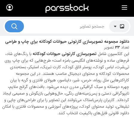
×
لیست قیمت ها
کاربرد تصاویر
دانلود مجموعه تصویرسازی کارتونی حیوانات کودکانه برای چاپ و طراحی
موضوعات تصاویر
تعداد
33
تصویر
این کلکسیون شامل
تصویرسازی کارتونی حیوانات کودکانه
با رنگ‌های شاد،
دکوراسیون و فضاها
فرم‌های ساده و نوشته‌های انگلیسی بامزه است؛ طرح‌هایی که برای چاپ روی
تی‌شرت، لباس کودک، پوستر اتاق کودک، کارت تبریک، استیکر، بسته‌بندی
هنرمندان ایرانی
محصولات کودکانه و محتوای دیجیتال مناسب هستند. در این مجموعه
کاراکترهایی مثل روباه، خرس، شیر، دایناسور، هیولای فانتزی و گربه با بیان
کسب درآمد از فروش تصاویر
چهره دوستانه و سبک گرافیکی مدرن دیده می‌شود. بافت‌های گرانج ملایم،
021 28428845
تایپوگرافی دستی و پس‌زمینه‌های رنگی، حال‌وهوایی بازیگوش و صمیمی ایجاد
کرده‌اند. کاربران پارس‌استاک می‌توانند این تصاویر را برای طراحی‌های چاپی و
تماس با ما
تبلیغاتی، تولید محتوای کودک، پروژه‌های آموزشی و محصولات فانتزی با امکان
دانلود قانونی فایل‌های باکیفیت انتخاب کنند.
بلاگ پارس استاک