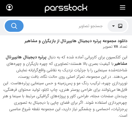
×
لیست قیمت ها
کاربرد تصاویر
دانلود مجموعه پرتره دیجیتال هایپررئال از بازیگران و مشاهیر
موضوعات تصاویر
تعداد
78
تصویر
دکوراسیون و فضاها
این کلکسیون برای کاربرانی آماده شده که به دنبال
پرتره دیجیتال هایپررئال
مشاهیر
با کیفیت بصری بالا هستند؛ تصاویری که چهره بازیگران و چهره‌های
هنرمندان ایرانی
شناخته‌شده سینمایی را با جزئیات نزدیک به نقاشی واقع‌گرایانه نمایش
می‌دهند. در این مجموعه، تمرکز اصلی روی حالت نگاه، بافت پوست،
کسب درآمد از فروش تصاویر
نورپردازی چهره، ترکیب رنگ مو و پس‌زمینه و حس سینمایی پرتره‌هاست. این
فایل‌ها می‌توانند برای طراحی پوستر هنری، چاپ تابلو، تولید محتوای فرهنگی،
021 28428845
چیدمان صفحات مجله، طراحی کاور و پروژه‌های گرافیکی مرتبط با سینما و هنر
چهره‌پردازی استفاده شوند. اگر برای فضای چاپی یا دیجیتال به تصویری
تماس با ما
پرجزئیات، احساسی و چشمگیر نیاز دارید، این مجموعه نقطه شروع مناسبی
بلاگ پارس استاک
است.