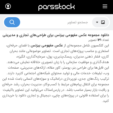
×
لیست قیمت ها
کاربرد تصاویر
دانلود مجموعه عکس مفهومی بیزنس برای طراحی‌های تجاری و مدیریتی
موضوعات تصاویر
تعداد
131
تصویر
این کلکسیون شامل مجموعه‌ای از
عکس مفهومی بیزنس
با فضای حرفه‌ای،
دکوراسیون و فضاها
استعاری و مناسب پروژه‌های تجاری است. تصاویر موضوعاتی مانند بحران
کاری، فشار ذهنی مدیران، ریسک‌پذیری، پول، سرمایه‌گذاری، انگیزه،
هنرمندان ایرانی
هدف‌گذاری و موفقیت سازمانی را با زبان تصویری خلاقانه نمایش می‌دهند.
این فایل‌ها برای طراحی بنر، پوستر، کاور مقاله، ارائه‌های مدیریتی، صفحات
کسب درآمد از فروش تصاویر
وب، تبلیغات خدمات مالی و تولید محتوای شبکه‌های اجتماعی کاربرد دارند.
021 28428845
ترکیب رنگ‌های جدی، نورپردازی دراماتیک و سوژه‌های انسانی باعث شده این
مجموعه برای انتقال پیام‌های مرتبط با کسب‌وکار، مدیریت بحران، رشد حرفه‌ای
تماس با ما
و رقابت بازار بسیار مناسب باشد. در پارس‌استاک می‌توانید این تصاویر باکیفیت
را برای استفاده قانونی در پروژه‌های چاپی، دیجیتال و تجاری دانلود یا خریداری
بلاگ پارس استاک
کنید.