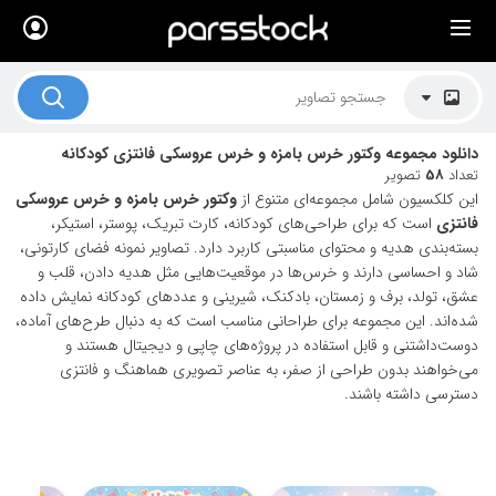
×
لیست قیمت ها
کاربرد تصاویر
دانلود مجموعه وکتور خرس بامزه و خرس عروسکی فانتزی کودکانه
موضوعات تصاویر
تعداد
58
تصویر
این کلکسیون شامل مجموعه‌ای متنوع از
وکتور خرس بامزه و خرس عروسکی
دکوراسیون و فضاها
فانتزی
است که برای طراحی‌های کودکانه، کارت تبریک، پوستر، استیکر،
بسته‌بندی هدیه و محتوای مناسبتی کاربرد دارد. تصاویر نمونه فضای کارتونی،
هنرمندان ایرانی
شاد و احساسی دارند و خرس‌ها در موقعیت‌هایی مثل هدیه دادن، قلب و
عشق، تولد، برف و زمستان، بادکنک، شیرینی و عددهای کودکانه نمایش داده
کسب درآمد از فروش تصاویر
شده‌اند. این مجموعه برای طراحانی مناسب است که به دنبال طرح‌های آماده،
021 28428845
دوست‌داشتنی و قابل استفاده در پروژه‌های چاپی و دیجیتال هستند و
می‌خواهند بدون طراحی از صفر، به عناصر تصویری هماهنگ و فانتزی
تماس با ما
دسترسی داشته باشند.
بلاگ پارس استاک