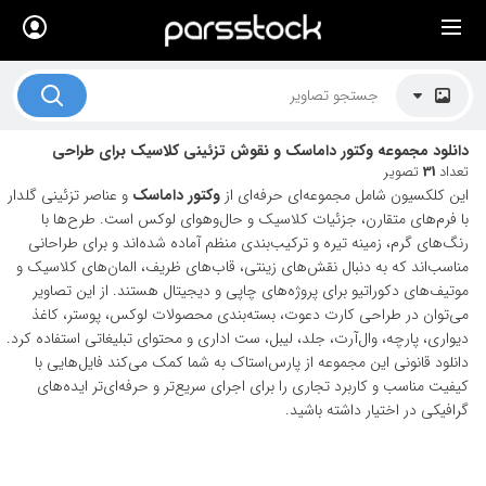
×
لیست قیمت ها
کاربرد تصاویر
دانلود مجموعه وکتور داماسک و نقوش تزئینی کلاسیک برای طراحی
موضوعات تصاویر
تعداد
31
تصویر
این کلکسیون شامل مجموعه‌ای حرفه‌ای از
وکتور داماسک
و عناصر تزئینی گلدار
دکوراسیون و فضاها
با فرم‌های متقارن، جزئیات کلاسیک و حال‌وهوای لوکس است. طرح‌ها با
رنگ‌های گرم، زمینه تیره و ترکیب‌بندی منظم آماده شده‌اند و برای طراحانی
هنرمندان ایرانی
مناسب‌اند که به دنبال نقش‌های زینتی، قاب‌های ظریف، المان‌های کلاسیک و
موتیف‌های دکوراتیو برای پروژه‌های چاپی و دیجیتال هستند. از این تصاویر
کسب درآمد از فروش تصاویر
می‌توان در طراحی کارت دعوت، بسته‌بندی محصولات لوکس، پوستر، کاغذ
021 28428845
دیواری، پارچه، وال‌آرت، جلد، لیبل، ست اداری و محتوای تبلیغاتی استفاده کرد.
دانلود قانونی این مجموعه از پارس‌استاک به شما کمک می‌کند فایل‌هایی با
تماس با ما
کیفیت مناسب و کاربرد تجاری را برای اجرای سریع‌تر و حرفه‌ای‌تر ایده‌های
گرافیکی در اختیار داشته باشید.
بلاگ پارس استاک