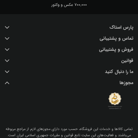
700,000 عکس و وکتور
پارس استاک
تماس و پشتیبانی
خرید عکس با کیفیت
فروش و پشتیبانی
درباره ما
تماس با ما
قوانین
پرسش و پاسخ
(IR) 021 28428845
اشتراک / تمدید
ما را دنبال کنید
support@parsstock.ir
شرایط استفاده از وب سایت
بلاگ پارس استاک
مجوزها
سیاست حفظ حریم شخصی کاربران
نکات و ترفندهای طراحی گرافیکی
تمامي كالاها و خدمات اين فروشگاه، حسب مورد داراي مجوزهاي لازم از مراجع مربوطه
مي‌باشند و فعاليت‌هاي اين سايت تابع قوانين و مقررات جمهوري اسلامي ايران است.