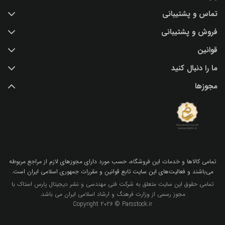
تماس و پشتیبانی
خرید عکس با کیفیت
فروش و پشتیبانی
درباره ما
تماس با ما
قوانین
پرسش و پاسخ
(IR) 021 28428845
اشتراک / تمدید
ما را دنبال کنید
support@parsstock.ir
شرایط استفاده از وب سایت
بلاگ پارس استاک
مجوزها
سیاست حفظ حریم شخصی کاربران
نکات و ترفندهای طراحی گرافیکی
تمامي كالاها و خدمات اين فروشگاه، حسب مورد داراي مجوزهاي لازم از مراجع مربوطه
مي‌باشند و فعاليت‌هاي اين سايت تابع قوانين و مقررات جمهوري اسلامي ايران است.
تمامی حقوق این سایت متعلق به شرکت فنی مهندسی و نشر دیجیتال پارس استاک با
مجوز رسمی از وزارت فرهنگ و ارشاد اسلامی ایران می باشد.
Copyright 2026 © Parsstock.ir