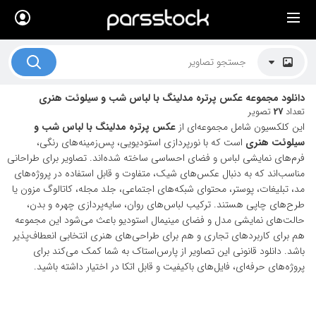
×
لیست قیمت ها
کاربرد تصاویر
دانلود مجموعه عکس پرتره مدلینگ با لباس شب و سیلوئت هنری
موضوعات تصاویر
تعداد
27
تصویر
این کلکسیون شامل مجموعه‌ای از
عکس پرتره مدلینگ با لباس شب و
دکوراسیون و فضاها
سیلوئت هنری
است که با نورپردازی استودیویی، پس‌زمینه‌های رنگی،
فرم‌های نمایشی لباس و فضای احساسی ساخته شده‌اند. تصاویر برای طراحانی
هنرمندان ایرانی
مناسب‌اند که به دنبال عکس‌های شیک، متفاوت و قابل استفاده در پروژه‌های
مد، تبلیغات، پوستر، محتوای شبکه‌های اجتماعی، جلد مجله، کاتالوگ مزون یا
کسب درآمد از فروش تصاویر
طرح‌های چاپی هستند. ترکیب لباس‌های روان، سایه‌پردازی چهره و بدن،
021 28428845
حالت‌های نمایشی مدل و فضای مینیمال استودیو باعث می‌شود این مجموعه
هم برای کاربردهای تجاری و هم برای طراحی‌های هنری انتخابی انعطاف‌پذیر
تماس با ما
باشد. دانلود قانونی این تصاویر از پارس‌استاک به شما کمک می‌کند برای
پروژه‌های حرفه‌ای، فایل‌های باکیفیت و قابل اتکا در اختیار داشته باشید.
بلاگ پارس استاک