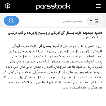
×
لیست قیمت ها
کاربرد تصاویر
دانلود مجموعه کارت پستال گل آبرنگی و وینتیج با پرنده و قاب تزئینی
موضوعات تصاویر
تعداد
79
تصویر
دکوراسیون و فضاها
این کلکسیون شامل مجموعه‌ای از
کارت پستال گل
، کارت تبریک آبرنگی،
قاب‌های تزئینی با گل رز، گل‌های باغی، پرنده، پروانه و ترکیب‌های وینتیج
هنرمندان ایرانی
است. تصاویر برای طراحی دعوت‌نامه، کارت تشکر، کارت پستال مناسبتی،
پوستر کوچک، بسته‌بندی هدیه، محتوای شبکه‌های اجتماعی و چاپ رنگی
کسب درآمد از فروش تصاویر
کاربرد دارند. در نمونه‌ها هم طرح‌های قاب‌دار با فضای خالی برای متن دیده
می‌شود و هم پس‌زمینه‌های گل‌دار که برای صفحه‌آرایی و طراحی گرافیکی قابل
021 28428845
استفاده‌اند. اگر به دنبال عکس گل برای کارت پستال، طرح گل برای چاپ یا کادر
گل نقاشی هستید، این مجموعه نقطه شروع مناسبی برای انتخاب فایل‌های
تماس با ما
هماهنگ و آماده استفاده است.
بلاگ پارس استاک