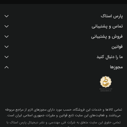
پارس استاک
تماس و پشتیبانی
خرید عکس با کیفیت
فروش و پشتیبانی
درباره ما
تماس با ما
قوانین
پرسش و پاسخ
(IR) 021 28428845
اشتراک / تمدید
ما را دنبال کنید
support@parsstock.ir
شرایط استفاده از وب سایت
بلاگ پارس استاک
مجوزها
سیاست حفظ حریم شخصی کاربران
نکات و ترفندهای طراحی گرافیکی
تمامي كالاها و خدمات اين فروشگاه، حسب مورد داراي مجوزهاي لازم از مراجع مربوطه
مي‌باشند و فعاليت‌هاي اين سايت تابع قوانين و مقررات جمهوري اسلامي ايران است.
تمامی حقوق این سایت متعلق به شرکت فنی مهندسی و نشر دیجیتال پارس استاک با