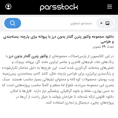
×
لیست قیمت ها
کاربرد تصاویر
دانلود مجموعه وکتور پترن گلدار بدون درز با پروانه برای پارچه، بسته‌بندی
موضوعات تصاویر
و طراحی
تعداد
29
تصویر
دکوراسیون و فضاها
در این کلکسیون از پارس‌استاک، مجموعه‌ای از
وکتور پترن گلدار بدون درز
با
هنرمندان ایرانی
رنگ‌های شاد، فرم‌های فانتزی و عناصر تزئینی مانند گل، پروانه، پیچک و
نقش‌های بته‌مانند گردآوری شده است. این طرح‌ها به دلیل ساختار تکرارشونده
کسب درآمد از فروش تصاویر
و رنگ‌بندی پرانرژی، برای طراحی پارچه، شال، کاغذ کادو، بسته‌بندی، پس‌زمینه
وب، پوستر، محصولات کودکانه و محتوای تبلیغاتی بسیار مناسب هستند. سبک
021 28428845
بصری این مجموعه سرزنده، شلوغ اما منظم و کاملاً مناسب پروژه‌هایی است که
به حس بهاری، نشاط و جلوه گرافیکی چشمگیر نیاز دارند. فایل‌ها با امکان
تماس با ما
دانلود قانونی ارائه شده‌اند تا طراحان بتوانند با خیال راحت از آن‌ها در
بلاگ پارس استاک
پروژه‌های چاپی، دیجیتال و تجاری استفاده کنند.