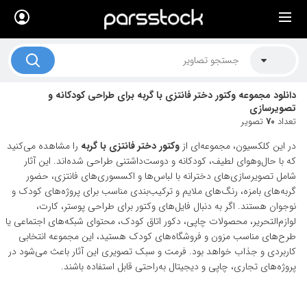
×
لیست قیمت ها
کاربرد تصاویر
دانلود مجموعه وکتور دختر فانتزی با گربه برای طراحی کودکانه و
موضوعات تصاویر
تصویرسازی
تعداد
70
تصویر
دکوراسیون و فضاها
در این کلکسیون، مجموعه‌ای از
وکتور دختر فانتزی با گربه
را مشاهده می‌کنید
هنرمندان ایرانی
که با حال‌وهوای لطیف، کودکانه و دوست‌داشتنی طراحی شده‌اند. این آثار
شامل تصویرسازی‌های دخترانه با لباس‌ها و اکسسوری‌های فانتزی، حضور
کسب درآمد از فروش تصاویر
گربه‌های بامزه، رنگ‌های ملایم و ترکیب‌بندی مناسب برای پروژه‌های کودک و
نوجوان هستند. اگر به دنبال فایل‌های وکتور برای طراحی پوستر، کارت،
021 28428845
لوازم‌التحریر، محصولات چاپی، دکور اتاق کودک، محتوای شبکه‌های اجتماعی یا
طرح‌های مناسب مزون و فروشگاه‌های کودک هستید، این مجموعه انتخابی
تماس با ما
کاربردی و جذاب خواهد بود. فرمت و سبک تصویری این آثار باعث می‌شود در
بلاگ پارس استاک
پروژه‌های تجاری، چاپی و دیجیتال به‌راحتی قابل استفاده باشند.