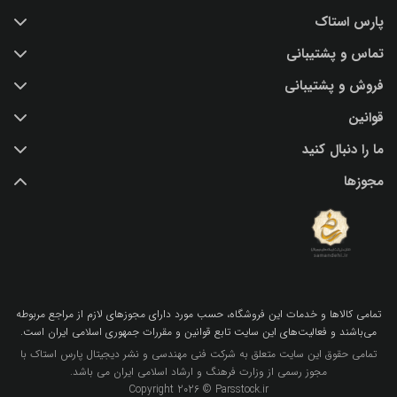
پارس استاک
تماس و پشتیبانی
خرید عکس با کیفیت
فروش و پشتیبانی
درباره ما
تماس با ما
قوانین
پرسش و پاسخ
(IR) 021 28428845
اشتراک / تمدید
ما را دنبال کنید
support@parsstock.ir
شرایط استفاده از وب سایت
بلاگ پارس استاک
مجوزها
سیاست حفظ حریم شخصی کاربران
نکات و ترفندهای طراحی گرافیکی
تمامي كالاها و خدمات اين فروشگاه، حسب مورد داراي مجوزهاي لازم از مراجع مربوطه
مي‌باشند و فعاليت‌هاي اين سايت تابع قوانين و مقررات جمهوري اسلامي ايران است.
تمامی حقوق این سایت متعلق به شرکت فنی مهندسی و نشر دیجیتال پارس استاک با
مجوز رسمی از وزارت فرهنگ و ارشاد اسلامی ایران می باشد.
Copyright 2026 © Parsstock.ir