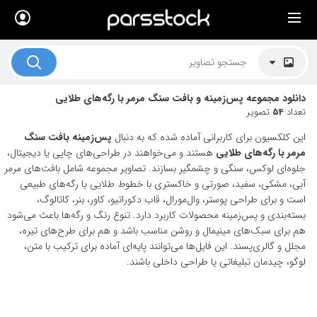
×
لیست قیمت ها
کاربرد تصاویر
دانلود مجموعه پس‌زمینه و بافت سنگ مرمر با رگه‌های طلایی
موضوعات تصاویر
تعداد
54
تصویر
دکوراسیون و فضاها
این کلکسیون برای کاربرانی آماده شده که به دنبال
پس‌زمینه بافت سنگ
مرمر با رگه‌های طلایی
هستند و می‌خواهند در طراحی‌های چاپی یا دیجیتال،
هنرمندان ایرانی
جلوه‌ای لوکس، سنگی و چشمگیر بسازند. تصاویر مجموعه شامل بافت‌های مرمر
آبی، مشکی، سفید، صورتی و خاکستری با خطوط طلایی یا رگه‌های طبیعی
کسب درآمد از فروش تصاویر
است و برای طراحی پوستر، وال‌مورال، قاب دکوراتیو، کاور، بنر، کاتالوگ،
بسته‌بندی و پس‌زمینه محصولات کاربرد دارد. تنوع رنگ و رگه‌ها باعث می‌شود
021 28428845
هم برای سبک‌های مینیمال و روشن مناسب باشد و هم برای طرح‌های تیره،
مجلل و گالری‌پسند. این فایل‌ها می‌توانند پایه‌ای آماده برای ترکیب با متن،
تماس با ما
لوگو، چیدمان تبلیغاتی یا طراحی داخلی باشند.
بلاگ پارس استاک