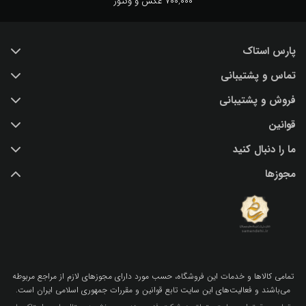
700,000 عکس و وکتور
پارس استاک
تماس و پشتیبانی
خرید عکس با کیفیت
فروش و پشتیبانی
درباره ما
تماس با ما
قوانین
پرسش و پاسخ
(IR) 021 28428845
اشتراک / تمدید
ما را دنبال کنید
support@parsstock.ir
شرایط استفاده از وب سایت
بلاگ پارس استاک
مجوزها
سیاست حفظ حریم شخصی کاربران
نکات و ترفندهای طراحی گرافیکی
تمامي كالاها و خدمات اين فروشگاه، حسب مورد داراي مجوزهاي لازم از مراجع مربوطه
مي‌باشند و فعاليت‌هاي اين سايت تابع قوانين و مقررات جمهوري اسلامي ايران است.