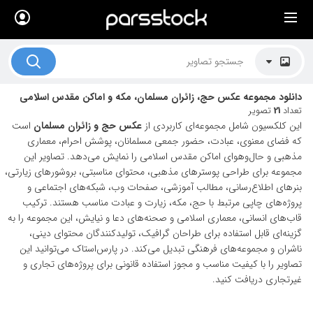
×
لیست قیمت ها
کاربرد تصاویر
دانلود مجموعه عکس حج، زائران مسلمان، مکه و اماکن مقدس اسلامی
موضوعات تصاویر
تعداد
21
تصویر
این کلکسیون شامل مجموعه‌ای کاربردی از
عکس حج و زائران مسلمان
است
دکوراسیون و فضاها
که فضای معنوی، عبادت، حضور جمعی مسلمانان، پوشش احرام، معماری
مذهبی و حال‌وهوای اماکن مقدس اسلامی را نمایش می‌دهد. تصاویر این
هنرمندان ایرانی
مجموعه برای طراحی پوسترهای مذهبی، محتوای مناسبتی، بروشورهای زیارتی،
بنرهای اطلاع‌رسانی، مطالب آموزشی، صفحات وب، شبکه‌های اجتماعی و
کسب درآمد از فروش تصاویر
پروژه‌های چاپی مرتبط با حج، مکه، زیارت و عبادت مناسب هستند. ترکیب
021 28428845
قاب‌های انسانی، معماری اسلامی و صحنه‌های دعا و نیایش، این مجموعه را به
گزینه‌ای قابل استفاده برای طراحان گرافیک، تولیدکنندگان محتوای دینی،
تماس با ما
ناشران و مجموعه‌های فرهنگی تبدیل می‌کند. در پارس‌استاک می‌توانید این
تصاویر را با کیفیت مناسب و مجوز استفاده قانونی برای پروژه‌های تجاری و
بلاگ پارس استاک
غیرتجاری دریافت کنید.