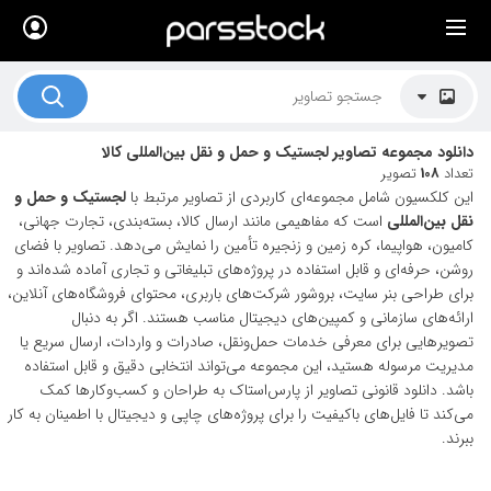
×
لیست قیمت ها
کاربرد تصاویر
دانلود مجموعه تصاویر لجستیک و حمل و نقل بین‌المللی کالا
موضوعات تصاویر
تعداد
108
تصویر
این کلکسیون شامل مجموعه‌ای کاربردی از تصاویر مرتبط با
لجستیک و حمل و
دکوراسیون و فضاها
نقل بین‌المللی
است که مفاهیمی مانند ارسال کالا، بسته‌بندی، تجارت جهانی،
کامیون، هواپیما، کره زمین و زنجیره تأمین را نمایش می‌دهد. تصاویر با فضای
هنرمندان ایرانی
روشن، حرفه‌ای و قابل استفاده در پروژه‌های تبلیغاتی و تجاری آماده شده‌اند و
برای طراحی بنر سایت، بروشور شرکت‌های باربری، محتوای فروشگاه‌های آنلاین،
کسب درآمد از فروش تصاویر
ارائه‌های سازمانی و کمپین‌های دیجیتال مناسب هستند. اگر به دنبال
021 28428845
تصویرهایی برای معرفی خدمات حمل‌ونقل، صادرات و واردات، ارسال سریع یا
مدیریت مرسوله هستید، این مجموعه می‌تواند انتخابی دقیق و قابل استفاده
تماس با ما
باشد. دانلود قانونی تصاویر از پارس‌استاک به طراحان و کسب‌وکارها کمک
می‌کند تا فایل‌های باکیفیت را برای پروژه‌های چاپی و دیجیتال با اطمینان به کار
بلاگ پارس استاک
ببرند.