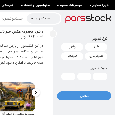
کاربرد تصاویر
موضوعات تصاویر
دکوراسیون و فضاها
هنرمندان ا
لیست قیمت ها
همه تصاویر
کاربرد تصاویر
دانلود مجموعه عکس حیوانات و
تعداد
123
تصویر
نوع تصویر
موضوعات تصاویر
در این کلکسیون از پارس‌استاک،
عکس
وکتور
دکوراسیون و فضاها
طبیعی و لحظه‌های واقعی از ح
تصویرسازی
فتوشاپ
سوژه‌هایی متنوع در بسترهای ط
هنرمندان ایرانی
همه فایل‌ها با امکان دانلود قانو
جهت تصویر
کسب درآمد از فروش تصاویر
021 28428845
تماس با ما
نمایش
بلاگ پارس استاک