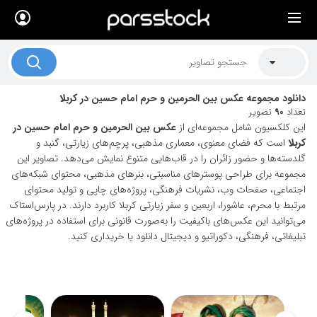
×
لیست قیمت ها
کاربرد تصاویر
دانلود مجموعه عکس بین الحرمین و حرم امام حسین در کربلا
موضوعات تصاویر
تعداد
90
تصویر
این کلکسیون شامل مجموعه‌ای از
عکس بین الحرمین و حرم امام حسین در
دکوراسیون و فضاها
کربلا
است که فضای معنوی، معماری مذهبی، پرچم‌های زیارتی، گنبد و
گلدسته‌ها و حضور زائران را در قاب‌هایی متنوع نمایش می‌دهد. تصاویر این
هنرمندان ایرانی
مجموعه برای طراحی پوسترهای مناسبتی، بنرهای مذهبی، محتوای شبکه‌های
اجتماعی، صفحات وب، نشریات فرهنگی، پروژه‌های چاپی و تولید محتوای
کسب درآمد از فروش تصاویر
مرتبط با محرم، عاشورا، اربعین و سفر زیارتی کربلا کاربرد دارند. در پارس‌استاک
021 28428845
می‌توانید این عکس‌های باکیفیت را به‌صورت قانونی برای استفاده در پروژه‌های
تبلیغاتی، فرهنگی، دکوراتیو و دیجیتال دانلود یا خریداری کنید.
تماس با ما
بلاگ پارس استاک