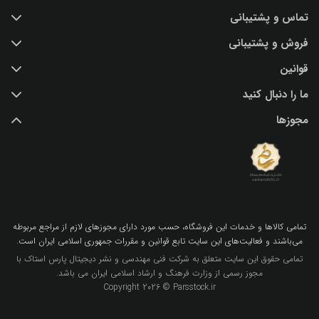
تماس و پشتیبانی
خرید عکس با کیفیت
فروش و پشتیبانی
درباره ما
تماس با ما
قوانین
پرسش و پاسخ
(IR) 021 28428845
اشتراک / تمدید
ما را دنبال کنید
support@parsstock.ir
شرایط استفاده از وب سایت
بلاگ پارس استاک
مجوزها
سیاست حفظ حریم شخصی کاربران
نکات و ترفندهای طراحی گرافیکی
تمامي كالاها و خدمات اين فروشگاه، حسب مورد داراي مجوزهاي لازم از مراجع مربوطه
مي‌باشند و فعاليت‌هاي اين سايت تابع قوانين و مقررات جمهوري اسلامي ايران است.
تمامی حقوق این سایت متعلق به شرکت فنی مهندسی و نشر دیجیتال پارس استاک با
مجوز رسمی از وزارت فرهنگ و ارشاد اسلامی ایران می باشد.
Copyright 2026 © Parsstock.ir