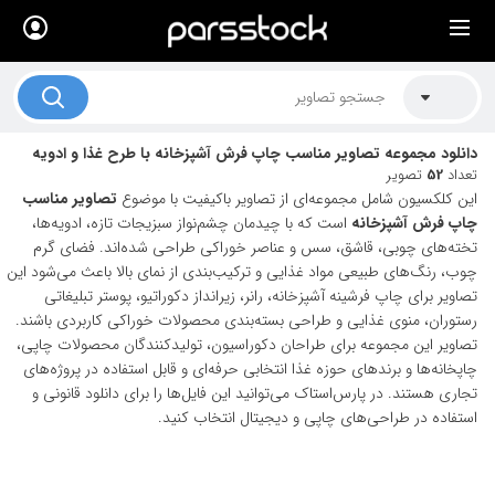
×
لیست قیمت ها
کاربرد تصاویر
دانلود مجموعه تصاویر مناسب چاپ فرش آشپزخانه با طرح غذا و ادویه
موضوعات تصاویر
تعداد
52
تصویر
این کلکسیون شامل مجموعه‌ای از تصاویر باکیفیت با موضوع
تصاویر مناسب
دکوراسیون و فضاها
چاپ فرش آشپزخانه
است که با چیدمان چشم‌نواز سبزیجات تازه، ادویه‌ها،
تخته‌های چوبی، قاشق، سس و عناصر خوراکی طراحی شده‌اند. فضای گرم
هنرمندان ایرانی
چوب، رنگ‌های طبیعی مواد غذایی و ترکیب‌بندی از نمای بالا باعث می‌شود این
تصاویر برای چاپ فرشینه آشپزخانه، رانر، زیرانداز دکوراتیو، پوستر تبلیغاتی
کسب درآمد از فروش تصاویر
رستوران، منوی غذایی و طراحی بسته‌بندی محصولات خوراکی کاربردی باشند.
021 28428845
تصاویر این مجموعه برای طراحان دکوراسیون، تولیدکنندگان محصولات چاپی،
چاپخانه‌ها و برندهای حوزه غذا انتخابی حرفه‌ای و قابل استفاده در پروژه‌های
تماس با ما
تجاری هستند. در پارس‌استاک می‌توانید این فایل‌ها را برای دانلود قانونی و
استفاده در طراحی‌های چاپی و دیجیتال انتخاب کنید.
بلاگ پارس استاک