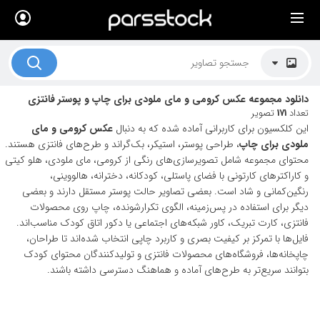
×
لیست قیمت ها
کاربرد تصاویر
دانلود مجموعه عکس کرومی و مای ملودی برای چاپ و پوستر فانتزی
موضوعات تصاویر
تعداد
171
تصویر
این کلکسیون برای کاربرانی آماده شده که به دنبال
عکس کرومی و مای
دکوراسیون و فضاها
ملودی برای چاپ
، طراحی پوستر، استیکر، بک‌گراند و طرح‌های فانتزی هستند.
محتوای مجموعه شامل تصویرسازی‌های رنگی از کرومی، مای ملودی، هلو کیتی
هنرمندان ایرانی
و کاراکترهای کارتونی با فضای پاستلی، کودکانه، دخترانه، هالووینی،
رنگین‌کمانی و شاد است. بعضی تصاویر حالت پوستر مستقل دارند و بعضی
کسب درآمد از فروش تصاویر
دیگر برای استفاده در پس‌زمینه، الگوی تکرارشونده، چاپ روی محصولات
021 28428845
فانتزی، کارت تبریک، کاور شبکه‌های اجتماعی یا دکور اتاق کودک مناسب‌اند.
فایل‌ها با تمرکز بر کیفیت بصری و کاربرد چاپی انتخاب شده‌اند تا طراحان،
تماس با ما
چاپخانه‌ها، فروشگاه‌های محصولات فانتزی و تولیدکنندگان محتوای کودک
بتوانند سریع‌تر به طرح‌های آماده و هماهنگ دسترسی داشته باشند.
بلاگ پارس استاک