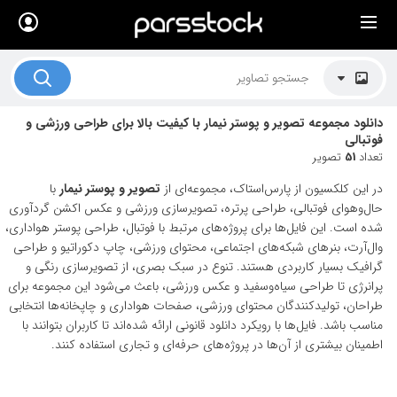
×
لیست قیمت ها
کاربرد تصاویر
دانلود مجموعه تصویر و پوستر نیمار با کیفیت بالا برای طراحی ورزشی و
موضوعات تصاویر
فوتبالی
تعداد
51
تصویر
دکوراسیون و فضاها
در این کلکسیون از پارس‌استاک، مجموعه‌ای از
تصویر و پوستر نیمار
با
هنرمندان ایرانی
حال‌وهوای فوتبالی، طراحی پرتره، تصویرسازی ورزشی و عکس اکشن گردآوری
شده است. این فایل‌ها برای پروژه‌های مرتبط با فوتبال، طراحی پوستر هواداری،
کسب درآمد از فروش تصاویر
وال‌آرت، بنرهای شبکه‌های اجتماعی، محتوای ورزشی، چاپ دکوراتیو و طراحی
گرافیک بسیار کاربردی هستند. تنوع در سبک بصری، از تصویرسازی رنگی و
021 28428845
پرانرژی تا طراحی سیاه‌وسفید و عکس ورزشی، باعث می‌شود این مجموعه برای
طراحان، تولیدکنندگان محتوای ورزشی، صفحات هواداری و چاپخانه‌ها انتخابی
تماس با ما
مناسب باشد. فایل‌ها با رویکرد دانلود قانونی ارائه شده‌اند تا کاربران بتوانند با
بلاگ پارس استاک
اطمینان بیشتری از آن‌ها در پروژه‌های حرفه‌ای و تجاری استفاده کنند.