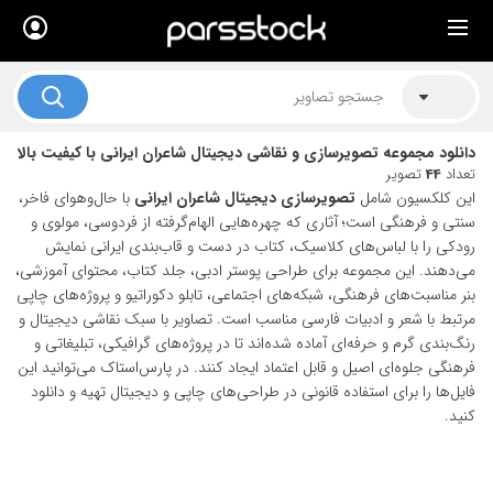
×
لیست قیمت ها
کاربرد تصاویر
دانلود مجموعه تصویرسازی و نقاشی دیجیتال شاعران ایرانی با کیفیت بالا
موضوعات تصاویر
تعداد
44
تصویر
این کلکسیون شامل
تصویرسازی دیجیتال شاعران ایرانی
با حال‌وهوای فاخر،
دکوراسیون و فضاها
سنتی و فرهنگی است؛ آثاری که چهره‌هایی الهام‌گرفته از فردوسی، مولوی و
رودکی را با لباس‌های کلاسیک، کتاب در دست و قاب‌بندی ایرانی نمایش
هنرمندان ایرانی
می‌دهند. این مجموعه برای طراحی پوستر ادبی، جلد کتاب، محتوای آموزشی،
بنر مناسبت‌های فرهنگی، شبکه‌های اجتماعی، تابلو دکوراتیو و پروژه‌های چاپی
کسب درآمد از فروش تصاویر
مرتبط با شعر و ادبیات فارسی مناسب است. تصاویر با سبک نقاشی دیجیتال و
021 28428845
رنگ‌بندی گرم و حرفه‌ای آماده شده‌اند تا در پروژه‌های گرافیکی، تبلیغاتی و
فرهنگی جلوه‌ای اصیل و قابل اعتماد ایجاد کنند. در پارس‌استاک می‌توانید این
تماس با ما
فایل‌ها را برای استفاده قانونی در طراحی‌های چاپی و دیجیتال تهیه و دانلود
کنید.
بلاگ پارس استاک