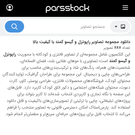
×
لیست قیمت ها
کاربرد تصاویر
دانلود مجموعه تصاویر راپونزل و گیسو کمند با کیفیت بالا
موضوعات تصاویر
تعداد
287
تصویر
این کلکسیون شامل مجموعه‌ای از تصاویر فانتزی و کودکانه با محوریت
راپونزل
دکوراسیون و فضاها
و گیسو کمند
است؛ تصاویری با موهای طلایی بلند، فضای افسانه‌ای،
شخصیت‌های همراه، رنگ‌های شاد و ترکیب‌بندی‌های مناسب برای
هنرمندان ایرانی
طراحی‌های چاپی و دیجیتال. این مجموعه برای طراحان گرافیک، تولیدکنندگان
محتوای کودک، فروشگاه‌های محصولات فانتزی، طراحی پوستر، کاور، کارت
کسب درآمد از فروش تصاویر
دعوت، محتوای شبکه‌های اجتماعی و دکور اتاق کودک کاربرد دارد. فایل‌های
021 28428845
این صفحه با نگاه تجاری و کاربردی انتخاب شده‌اند تا کاربر بتواند برای
پروژه‌های تبلیغاتی، چاپی یا تزئینی از تصویرسازی‌های باکیفیت و قابل دانلود
تماس با ما
استفاده کند. پارس‌استاک امکان دسترسی قانونی به تصاویر منتخب را فراهم
می‌کند تا انتخاب فایل برای پروژه‌های حرفه‌ای سریع‌تر و مطمئن‌تر انجام شود.
بلاگ پارس استاک