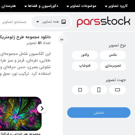
کاربرد تصاویر
موضوعات تصاویر
دکوراسیون و فضاها
هنرمندان ا
لیست قیمت ها
همه تصاویر
کاربرد تصاویر
دانلود مجموعه طرح ژئومتری
تعداد
51
تصویر
نوع تصویر
موضوعات تصاویر
این کلکسیون شامل مجموعه‌ای 
عکس
وکتور
دکوراسیون و فضاها
طلایی، نقره‌ای، قرمز و سبز طر
تصویرسازی
فتوشاپ
شلوغی بصری، حس حرفه‌ای و معاص
هنرمندان ایرانی
استفاده کرد. ترکیب نور، عمق و 
جهت تصویر
کسب درآمد از فروش تصاویر
021 28428845
تماس با ما
نمایش
بلاگ پارس استاک